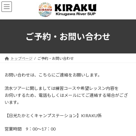
コ
ナ
ン
ビ
テ
ゲ
ン
ー
ツ
シ
へ
ョ
ご予約・お問い合わせ
ス
ン
キ
に
ッ
移
プ
動
トップページ
ご予約・お問い合わせ
お問い合わせは、こちらにご連絡をお願いします。
流水ツアーに関しましては練習コースや希望レッスン内容を
お伺いするため、電話もしくはメールにてご連絡する場合がござ
います。
【日光たかとくキャンプステーション】KIRAKU係
営業時間 9：00～17：00